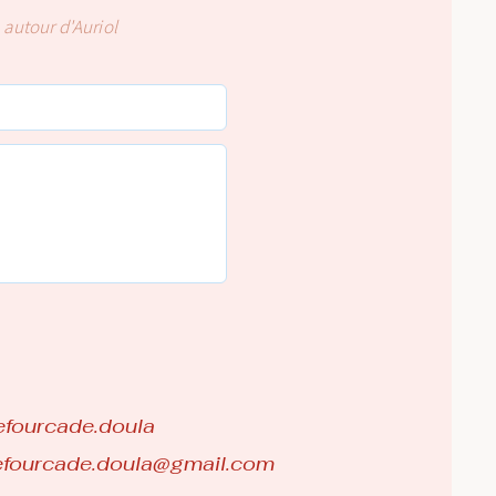
 autour d'Auriol
efourcade.doula
efourcade.doula@gmail.com