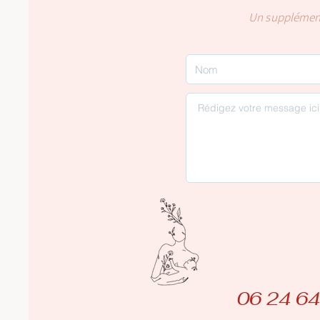
Un
supplémen
06 24 64