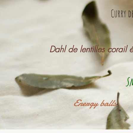
Curry d
Dahl de lentilles corail 
Sm
Energy balls