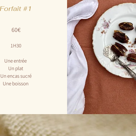
Forfait #1
60€
1H30
Une entrée
Un plat
Un encas sucré
Une boisson