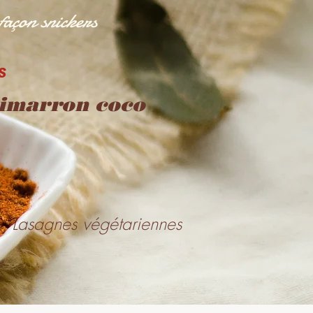
façon snickers
s
imarron coco
Lasagnes végétariennes