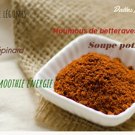
Dattes 
e légumes
Houmous de betterave
Soupe pot
épinard
oothie énergie