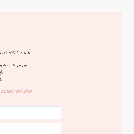
La Ciotat,
Saint-
bles. Je peux
).
.
 autour d'Auriol