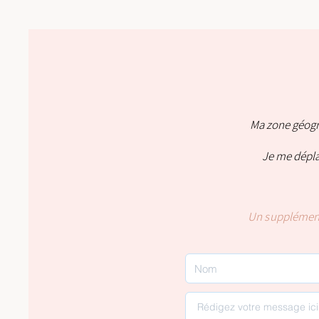
Ma zone géogra
Je me dépla
Un
supplémen