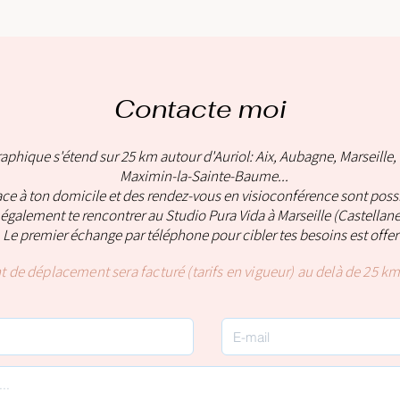
Contacte moi
phique s'étend sur 25 km autour d'Auriol: Aix, Aubagne, Marseille, 
Maximin-la-Sainte-Baume...
ce à ton domicile et des rendez-vous en visioconférence sont possi
également te rencontrer au Studio Pura Vida à Marseille (Castellane
Le premier échange par téléphone pour cibler tes besoins est offert
t
de déplacement sera facturé (tarifs en vigueur) au
delà
de 25 km